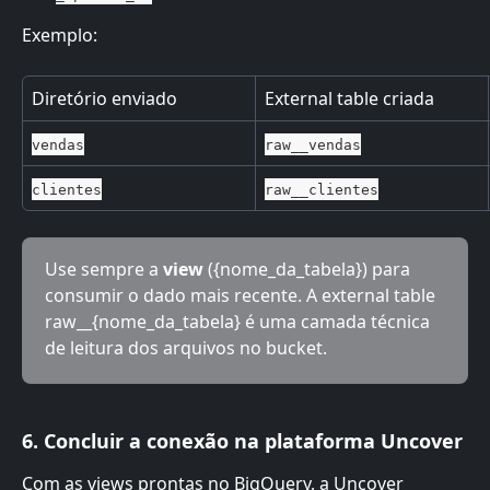
Exemplo:
Diretório enviado
External table criada
vendas
raw__vendas
clientes
raw__clientes
Use sempre a 
view
 ({nome_da_tabela}) para 
consumir o dado mais recente. A external table 
raw__{nome_da_tabela} é uma camada técnica 
de leitura dos arquivos no bucket.
6. Concluir a conexão na plataforma Uncover
Com as views prontas no BigQuery, a Uncover 