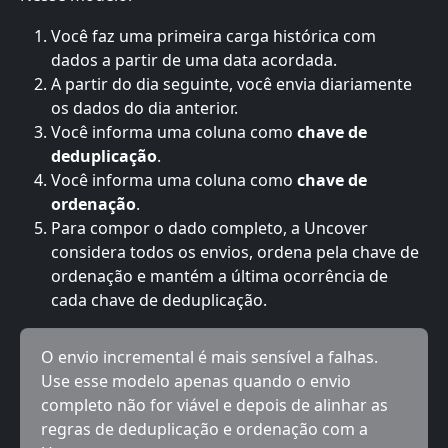
Você faz uma primeira carga histórica com 
dados a partir de uma data acordada.
A partir do dia seguinte, você envia diariamente 
os dados do dia anterior.
Você informa uma coluna como 
chave de 
deduplicação
.
Você informa uma coluna como 
chave de 
ordenação
.
Para compor o dado completo, a Uncover 
considera todos os envios, ordena pela chave de 
ordenação e mantém a última ocorrência de 
cada chave de deduplicação.
O envio incremental é mais sensível a falhas. 
Use esse modelo apenas quando o envio 
completo não for viável e depois de alinhar as 
regras de deduplicação e ordenação com a 