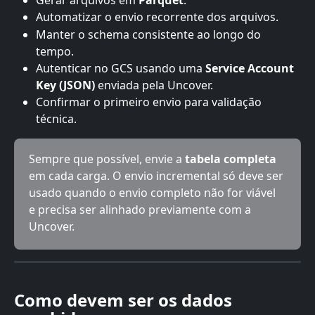
Automatizar o envio recorrente dos arquivos.
Manter o schema consistente ao longo do 
tempo.
Autenticar no GCS usando uma 
Service Account 
Key (JSON)
 enviada pela Uncover.
Confirmar o primeiro envio para validação 
técnica.
Sempre que possível, envie a 
tabela completa
em cada carga. O envio incremental só deve ser 
usado quando o envio completo não for viável 
e precisa ser alinhado previamente com a 
Uncover.
Como devem ser os dados 