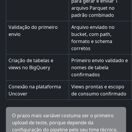
para gerar e enviar 1 
arquivo Parquet no 
padrão combinado
Validação do primeiro 
Arquivo enviado no 
envio
bucket, com path, 
formato e schema 
corretos
Criação de tabelas e 
Primeiro envio validado e 
views no BigQuery
nomes de tabela 
confirmados
Conexão na plataforma 
Views prontas e escopo 
Uncover
de consumo confirmado
O prazo mais variável costuma ser o primeiro 
upload de teste, porque depende da 
configuração do pipeline pelo seu time técnico.