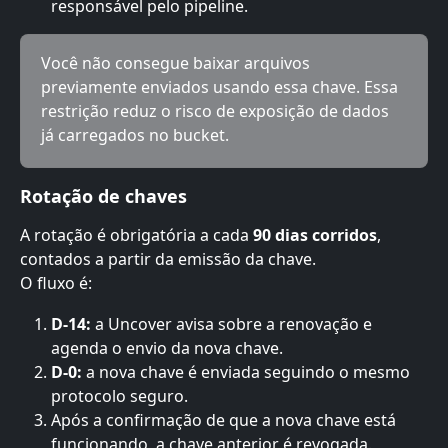
responsável pelo pipeline.
Você não consegue baixar arquivos 
previamente enviados usando essa chave. Essa 
restrição reduz o risco de exposição de dados 
já carregados no bucket.
Rotação de chaves
A rotação é obrigatória a cada 
90 dias corridos
, 
contados a partir da emissão da chave.
O fluxo é:
D-14:
 a Uncover avisa sobre a renovação e 
agenda o envio da nova chave.
D-0:
 a nova chave é enviada seguindo o mesmo 
protocolo seguro.
Após a confirmação de que a nova chave está 
funcionando, a chave anterior é revogada.