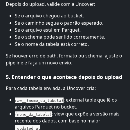
Depois do upload, valide com a Uncover:
Se o arquivo chegou ao bucket.
Se o caminho segue o padrão esperado.
Se o arquivo está em Parquet.
Se o schema pode ser lido corretamente.
Se o nome da tabela está correto.
Se houver erro de path, formato ou schema, ajuste o 
pipeline e faça um novo envio.
5. Entender o que acontece depois do upload
Para cada tabela enviada, a Uncover cria:
: external table que lê os 
raw__{nome_da_tabela}
arquivos Parquet no bucket.
: view que expõe a versão mais 
{nome_da_tabela}
recente dos dados, com base no maior 
.
_updated_at