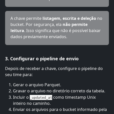
A chave permite 
listagem, escrita e deleção
 no 
bucket. Por segurança, ela 
não permite 
leitura
. Isso significa que não é possível baixar 
dados previamente enviados.
3. Configurar o pipeline de envio
Depois de receber a chave, configure o pipeline do 
seu time para:
Gerar o arquivo Parquet.
Gravar o arquivo no diretório correto da tabela.
Incluir o 
 como timestamp Unix 
_updated_at
inteiro no caminho.
Enviar os arquivos para o bucket informado pela 