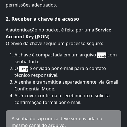
permissões adequados.
2. Receber a chave de acesso
A autenticação no bucket é feita por uma 
Service 
Account Key (JSON)
.
O envio da chave segue um processo seguro:
A chave é compactada em um arquivo 
 com 
.zip
senha forte.
O 
 é enviado por e-mail para o contato 
.zip
técnico responsável.
A senha é transmitida separadamente, via Gmail 
Confidential Mode.
A Uncover confirma o recebimento e solicita 
confirmação formal por e-mail.
A senha do .zip nunca deve ser enviada no 
mesmo canal do arquivo.