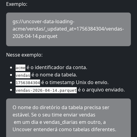
Exemplo:
gs://uncover-data-loading-
acme/vendas/_updated_at=1756384304/vendas-
2026-04-14.parquet
Nesse exemplo:
 é o identificador da conta.
acme
 é o nome da tabela.
vendas
 é o timestamp Unix do envio.
1756384304
 é o arquivo enviado.
vendas-2026-04-14.parquet
O nome do diretório da tabela precisa ser 
estável. Se o seu time enviar vendas
 em um dia e vendas_diarias em outro, a 
Uncover entenderá como tabelas diferentes.