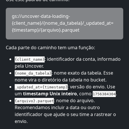
gs://uncover-data-loading-
{client_name}/{nome_da_tabela}/_updated_at=
{timestamp}/{arquivo}.parquet
Cada parte do caminho tem uma função:
: identificador da conta, informado 
{client_name}
pela Uncover.
: nome exato da tabela. Esse 
{nome_da_tabela}
nome vira o diretório da tabela no bucket.
: versão do envio. Use 
_updated_at={timestamp}
um 
timestamp Unix inteiro
, como 
.
1756384304
: nome do arquivo. 
{arquivo}.parquet
Recomendamos incluir a data ou outro 
identificador que ajude o seu time a rastrear o 
envio.