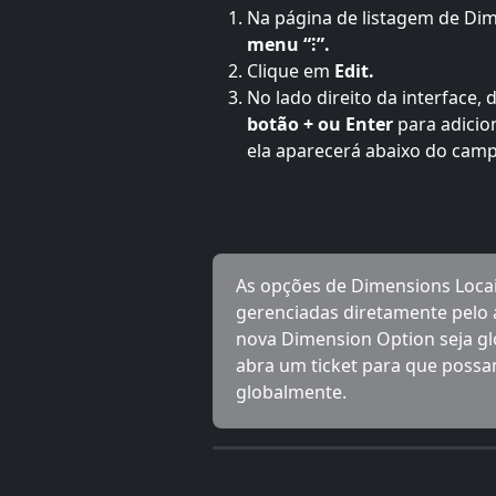
Na página de listagem de Dime
menu “⁝”.
Clique em 
Edit.
No lado direito da interface,
botão
+ ou Enter
 para adici
ela aparecerá abaixo do camp
As opções de Dimensions Loca
gerenciadas diretamente pelo a
nova Dimension Option seja gl
abra um ticket para que possamo
globalmente.