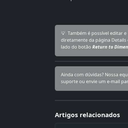
💡  Também é possível editar 
diretamente da página Details
lado do botão 
Return to Dime
Ainda com dúvidas? Nossa equi
suporte ou envie um e-mail par
Artigos relacionados