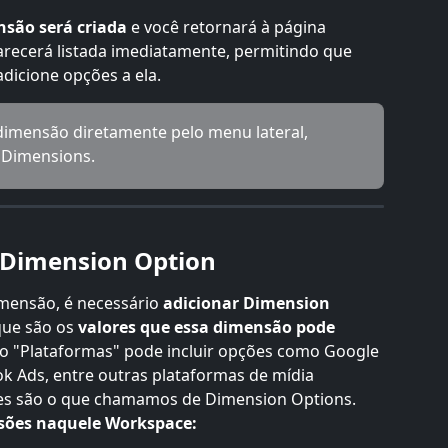
são será criada
 e você retornará à página 
recerá listada imediatamente, permitindo que 
dicione opções a ela.
imensão diretamente pelo menu lateral, 
e Dimensions.
 Dimension Option
imensão, é necessário 
adicionar Dimension 
que são os 
valores que essa dimensão pode 
ão "Plataformas" pode incluir opções como Google 
ok Ads, entre outras plataformas de mídia 
ções são o que chamamos de Dimension Options.
nsões naquele Workspace: