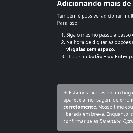
Adicionando mais de
Também é possível adicionar múlt
Para isso:
Siga o mesmo passo a passo 
Na hora de digitar as opções 
vírgulas sem espaço.
Clique no 
botão
+ ou Enter
 p
⚠️ Estamos cientes de um bug 
aparece a mensagem de erro 
corretamente
. Nosso time es
liberada em breve. Enquanto i
confirmar se as 
Dimension Opti