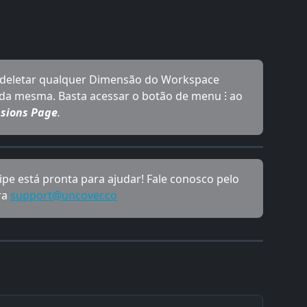
e deletar qualquer Dimensão do Workspace 
 da mesma. Basta acessar o botão de menu ⁝ ao 
nsions Page
.
pe está pronta para ajudar! Fale conosco pelo 
a 
support@uncover.co