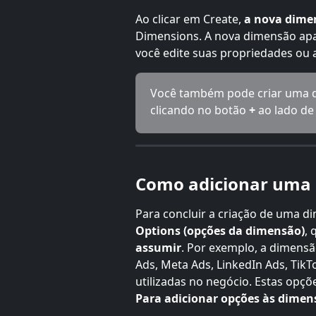
Ao clicar em Create, 
a nova dimen
Dimensions. A nova dimensão apa
você edite suas propriedades ou a
Você também pode criar uma d
clicando no botão 
+
 ao lado d
Como adicionar uma
Para concluir a criação de uma d
Options (opções da dimensão)
, 
assumir
. Por exemplo, a dimens
Ads, Meta Ads, LinkedIn Ads, TikT
utilizadas no negócio. Estas op
Para adicionar opções às dime