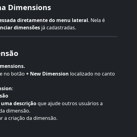
na Dimensions
essada diretamente do menu lateral
. Nela é 
renciar dimensões
 já cadastradas.
ensão
imensions.
ue no botão 
+ New Dimension
 localizado no canto 
nsion
:
são
 uma descrição
 que ajude outros usuários a 
da dimensão.
zar a criação da dimensão.