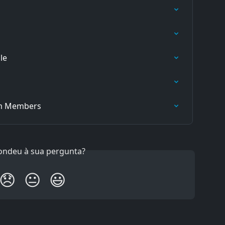
le
em Members
ondeu à sua pergunta?
😞
😐
😃