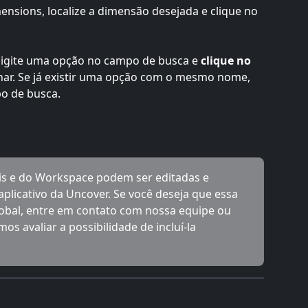
nsions, localize a dimensão desejada e clique no 
 digite uma opção no campo de busca e 
clique no 
onar. Se já existir uma opção com o mesmo nome, 
o de busca.
is e do Workspace podem ser editadas e 
plicativo da Uncover. Se você deseja que essa 
obal, entre em contato com nossa equipe ou 
s avaliar a possibilidade de incluí-la 