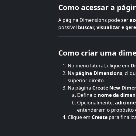
Como acessar a pági
A página Dimensions pode ser 
ac
possível 
buscar, visualizar e ge
Como criar uma dim
No menu lateral, clique em 
D
Na 
página
Dimensions
, cliq
superior direito.
Na página 
Create New Dime
Defina o 
nome da dimen
Opcionalmente, 
adicione
entenderem o propósito 
Clique em 
Create
 para finali