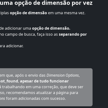
 uma opção de dimensão por vez
iplas 
opção de dimensão
 em uma mesma vez. 
de adicionar uma 
opção de dimensão.
no campo de busca, faça isso as 
separando por 
ara adicionar. 
em que, após o envio das 
Dimension Options
, 
not_found
, 
apesar de tudo funcionar 
tá trabalhando em uma correção, que deve ser 
sso, recomendamos atualizar a página para 
ons
 foram adicionadas com sucesso.