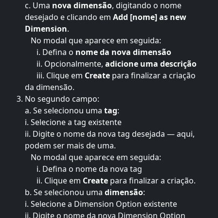
c. Uma 
nova dimensão
, digitando o nome 
desejado e clicando em 
Add [nome] as new 
Dimension
.
   No modal que aparece em seguida:
      i. Defina o
 nome da nova dimensão
      ii. Opcionalmente, 
adicione uma descrição
      iii. Clique em 
Create 
para finalizar a criação 
da dimensão.
No segundo campo:
a. Se selecionou uma 
tag
:
i. Selecione a tag existente
ii. Digite o nome da nova tag desejada — aqui, 
podem ser mais de uma.
   No modal que aparece em seguida:
      i. Defina o
nome da nova tag
      ii. Clique em 
Create 
para finalizar a criação.
b. Se selecionou uma 
dimensão
:
i. Selecione a Dimension Option existente
ii. Digite o nome da nova Dimension Option 