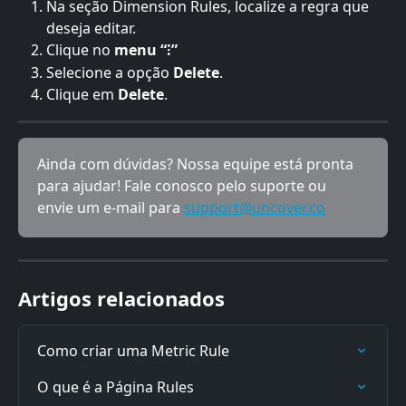
Na seção Dimension Rules, localize a regra que 
deseja editar.
Clique no 
menu “⁝”
Selecione a opção 
Delete
.
Clique em 
Delete
.
Ainda com dúvidas? Nossa equipe está pronta 
para ajudar! Fale conosco pelo suporte ou 
envie um e-mail para 
support@uncover.co
Artigos relacionados
Como criar uma Metric Rule
O que é a Página Rules