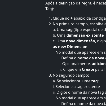
Após a definição da regra, é nece
Tag):
Clique no 
+
 abaixo da condiçã
No primeiro campo, escolha 
a. Uma 
tag
 (tipo especial d
b. Uma 
dimensão existente
c. Uma 
nova dimensão
, dig
as new Dimension
.
   No modal que aparece em 
      i. Defina o
 nome da nova
      ii. Opcionalmente, 
adicion
      iii. Clique em 
Create 
para f
No segundo campo:
a. Se selecionou uma 
tag
:
i. Selecione a tag existente
ii. Digite o nome da nova ta
   No modal que aparece em 
      i. Defina o
nome da nova t