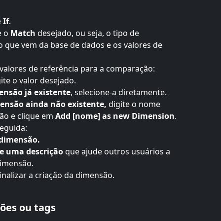
 
If
.
 o 
Match
 desejado, ou seja, o tipo de 
 que vem da base de dados e os valores de 
 valores de referência para a comparação:
gite o valor desejado.
ensão já existente
, selecione-a diretamente.
ensão ainda não existente, 
digite o nome 
o e clique em 
Add [nome] as new Dimension
.
seguida:
 dimensão.
e uma descrição
 que ajude outros usuários a 
dimensão.
inalizar a criação da dimensão.
ões ou tags