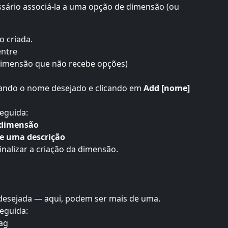
ssário associá-la a uma opção de dimensão (ou 
o criada.
entre
e dimensão que não recebe opções)
itando o nome desejado e clicando em 
Add [nome] 
seguida:
 dimensão
e uma descrição
inalizar a criação da dimensão.
g desejada — aqui, podem ser mais de uma.
seguida:
ag