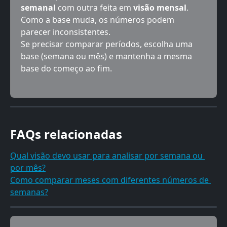
semanal
 com outra feita em 
visão mensal
. 
Como a base muda, os números podem 
parecer inconsistentes.
Se precisar comparar períodos, escolha uma 
base (semana ou mês) e mantenha a mesma 
base do começo ao fim.
FAQs relacionadas
Qual visão devo usar para analisar por semana ou 
por mês?
Como comparar meses com diferentes números de 
semanas?