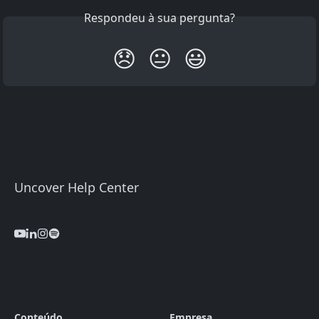
Respondeu à sua pergunta?
😞
😐
😃
Uncover Help Center
Conteúdo
Empresa