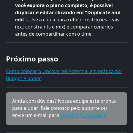
você explora o plano completo, é possível 
duplicar e editar clicando em "Duplicate and 
edit".
 Use a cópia para refletir restrições reais 
(ex.: constraints e mix) e comparar cenários 
antes de compartilhar com o time.
Próximo passo
Como colocar o Uncovered Potential em prática no 
Budget Planner
Ainda com dúvidas? Nossa equipe está pronta 
para ajudar! Fale conosco pelo suporte ou 
envie um e-mail para 
support@uncover.co