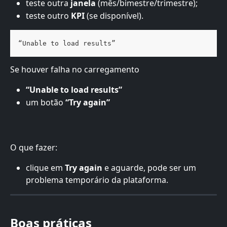
teste outra 
janela
 (mês/bimestre/trimestre);
teste outro 
KPI
 (se disponível).
“Unable to load results”
Se houver falha no carregamento
“Unable to load results”
um botão 
“Try again”
O que fazer:
clique em 
Try again
 e aguarde, pode ser um 
problema temporário da plataforma.
Boas práticas