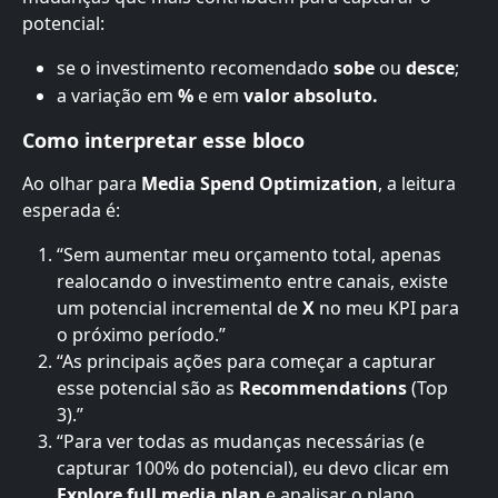
potencial:
se o investimento recomendado 
sobe
 ou 
desce
;
a variação em 
%
 e em 
valor absoluto.
Como interpretar esse bloco
Ao olhar para 
Media Spend Optimization
, a leitura 
esperada é:
“Sem aumentar meu orçamento total, apenas 
realocando o investimento entre canais, existe 
um potencial incremental de 
X
 no meu KPI para 
o próximo período.”
“As principais ações para começar a capturar 
esse potencial são as 
Recommendations
 (Top 
3).”
“Para ver todas as mudanças necessárias (e 
capturar 100% do potencial), eu devo clicar em 
Explore full media plan
 e analisar o plano 